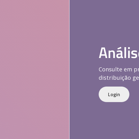
Análi
Consulte em pr
distribuição ge
Login